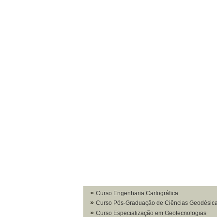
Curso Engenharia Cartográfica
Curso Pós-Graduação de Ciências Geodésic
Curso Especialização em Geotecnologias