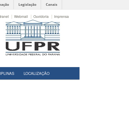
mação
Legislação
Canais
|
|
|
tranet
Webmail
Ouvidoria
Imprensa
IPLINAS
LOCALIZAÇÃO