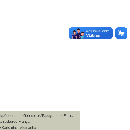
Supérieure des Géomètres Topographes-França
Estrasburgo-França
v Karlsruhe –Alemanha