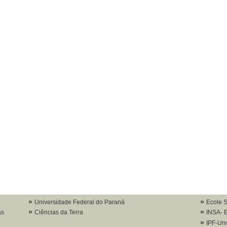
Universidade Federal do Paraná
Ecole 
as
Ciências da Terra
INSA- 
IPF-Un