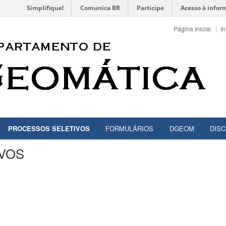
Simplifique!
Comunica BR
Participe
Acesso à infor
|
Página Inicial
In
PROCESSOS SELETIVOS
FORMULÁRIOS
DGEOM
DISC
VOS