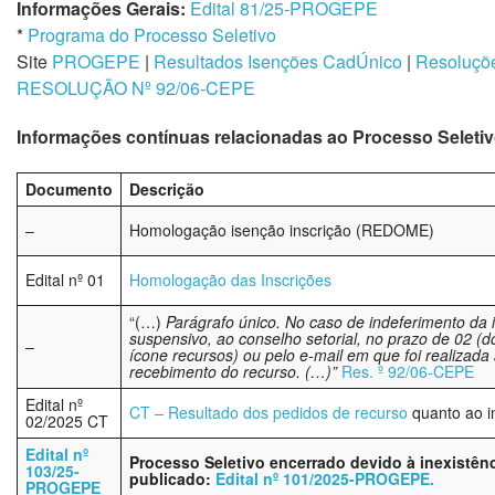
Informações Gerais:
Edital 81/25-PROGEPE
*
Programa do Processo Seletivo
Site
PROGEPE
|
Resultados Isenções CadÚnico
|
Resoluçõ
RESOLUÇÃO Nº 92/06-CEPE
Informações contínuas relacionadas ao Processo Seletivo
Documento
Descrição
–
Homologação isenção inscrição (REDOME)
Edital nº 01
Homologação das Inscrições
“(…)
Parágrafo único. No caso de indeferimento da i
suspensivo, ao conselho setorial, no prazo de 02 (do
–
ícone recursos) ou pelo e-mail em que foi realizad
recebimento do recurso. (…)”
Res. º 92/06-CEPE
Edital nº
CT – Resultado dos pedidos de recurso
quanto ao i
02/2025 CT
Edital nº
Processo Seletivo encerrado devido à inexistênc
103/25-
publicado:
Edital nº 101/2025-PROGEPE.
PROGEPE