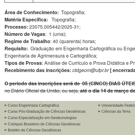
Área de Conhecimento:
Topografia;
Matéria Específica:
Topografia;
Processo:
23075.005442/2025-31;
Número de Vagas
: 1 (uma);
Regime de Trabalho
: 40 (quarenta) horas;
Requisito:
Graduação em Engenharia Cartográfica ou Engen
Engenharia de Agrimensura e Cartográfica;
Tipos de Provas
: Análise de Currículo e Prova Didática e P
Recebimento das inscrições:
ctdgeom@ufpr.br
[ encerrada
O período das inscrições será de
05 (CINCO)
DIAS ÚTEI
no Diário Oficial da União, ou seja,
até o dia 14 de março d
Curso Engenharia Cartográfica
Universidade Feder
Curso Pós-Graduação de Ciências Geodésicas
Ciências da Terra
Curso Especialização em Geotecnologias
Colóquio Brasileiro de Ciências Geodésicas
Boletim de Ciências Geodésicas