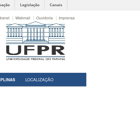
mação
Legislação
Canais
|
|
|
tranet
Webmail
Ouvidoria
Imprensa
IPLINAS
LOCALIZAÇÃO