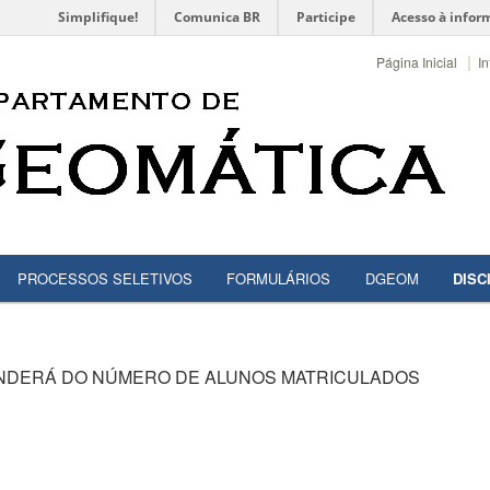
Simplifique!
Comunica BR
Participe
Acesso à infor
|
Página Inicial
In
PROCESSOS SELETIVOS
FORMULÁRIOS
DGEOM
DISC
ENDERÁ DO NÚMERO DE ALUNOS MATRICULADOS