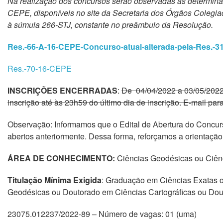
Na realização dos concursos serão observadas as determin
CEPE, disponíveis no site da Secretaria dos Órgãos Colegiados
à súmula 266-STJ, constante no preâmbulo da Resolução.
Res.-66-A-16-CEPE-Concurso-atual-alterada-pela-Res.-
Res.-70-16-CEPE
INSCRIÇÕES
ENCERRADAS
:
De
04/04/2022 a 03/05/2022
inscrição até às 23h59 do último dia de inscrição. E-mail pa
Observação: Informamos que o Edital de Abertura do Concur
abertos anteriormente. Dessa forma, reforçamos a orientação
ÁREA DE CONHECIMENTO:
Ciências Geodésicas ou Ciên
Titulação Mínima Exigida
:
Graduação em Ciências Exatas o
Geodésicas ou Doutorado em Ciências Cartográficas ou Dout
23075.012237/2022-89 – Número de vagas: 01 (uma)